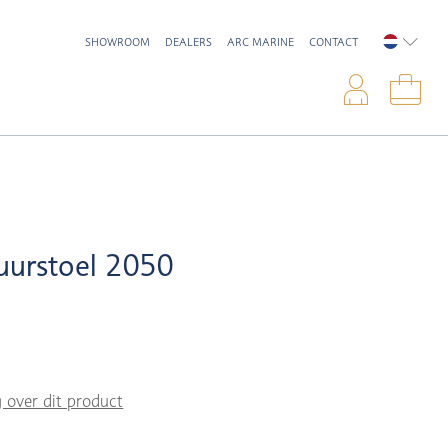
SHOWROOM
DEALERS
ARC MARINE
CONTACT
NEDERL
Inlo
Win
uurstoel 2050
g over dit product