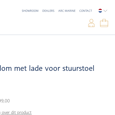
SHOWROOM
DEALERS
ARC MARINE
CONTACT
NEDERL
Inlo
Win
lom met lade voor stuurstoel
99,00
g over dit product