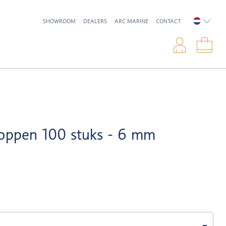
SHOWROOM
DEALERS
ARC MARINE
CONTACT
NEDERL
Inlo
Win
oppen 100 stuks - 6 mm