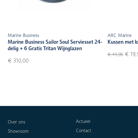
Marine Business
ARC Marine
Marine Business Sailor Soul Serviesset 24-
Kussen met k
delig + 6 Gratis Tritan Wijnglazen
€ 19,
€ 44,95
€ 310,00
Actueel
Over ons
Contact
Showroom