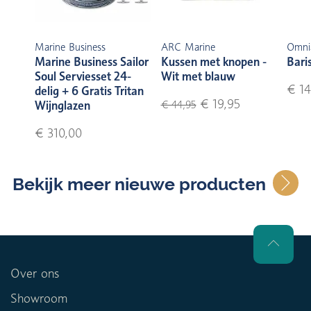
Marine Business
ARC Marine
Omni
Marine Business Sailor
Kussen met knopen -
Bari
Soul Serviesset 24-
Wit met blauw
€ 14
delig + 6 Gratis Tritan
€ 19,95
Wijnglazen
€ 44,95
€ 310,00
Bekijk meer nieuwe producten
Over ons
Showroom