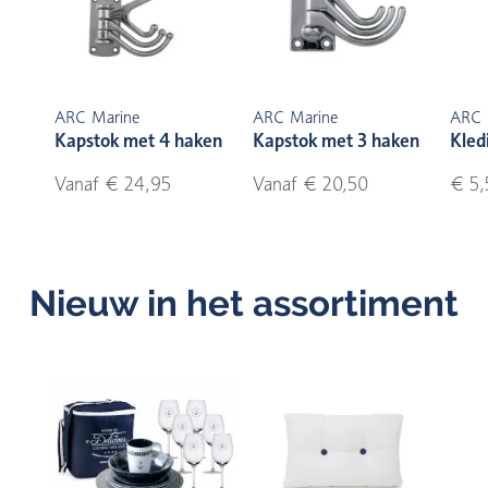
ARC Marine
ARC Marine
ARC 
Kapstok met 4 haken
Kapstok met 3 haken
Kled
Vanaf € 24,95
Vanaf € 20,50
€ 5,
Nieuw in het assortiment