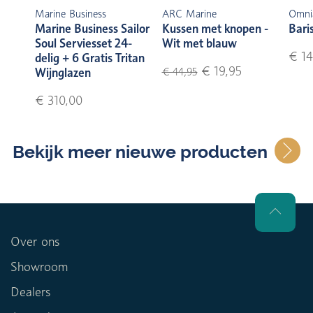
Marine Business
ARC Marine
Omni
Marine Business Sailor
Kussen met knopen -
Bari
Soul Serviesset 24-
Wit met blauw
€ 14
delig + 6 Gratis Tritan
€ 19,95
Wijnglazen
€ 44,95
€ 310,00
Bekijk meer nieuwe producten
Over ons
Showroom
Dealers