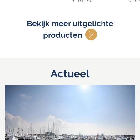
€ 67,95
€ 67
Bekijk meer uitgelichte
producten
Actueel