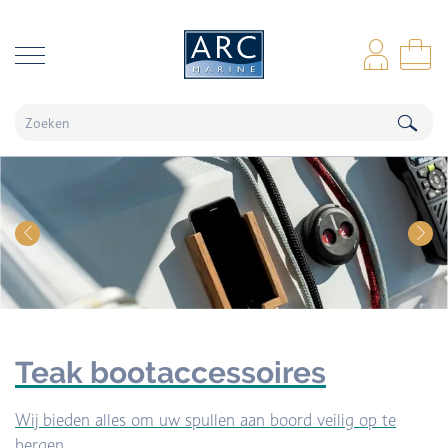
naar hoofdinhoud
Inl
Wi
Teak bootaccessoires
Wij bieden alles om uw spullen aan boord veilig op te
bergen.