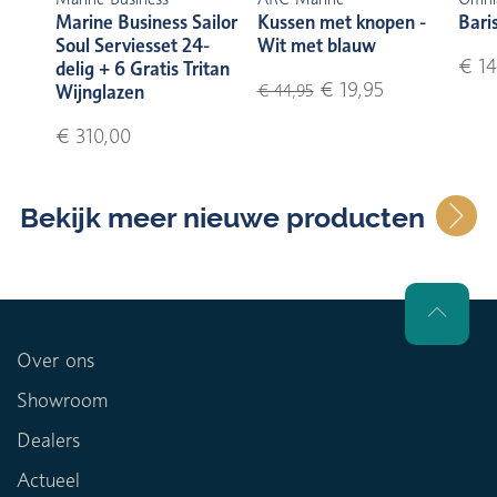
Marine Business Sailor
Kussen met knopen -
Bari
Soul Serviesset 24-
Wit met blauw
€ 14
delig + 6 Gratis Tritan
€ 19,95
Wijnglazen
€ 44,95
€ 310,00
Bekijk meer nieuwe producten
Over ons
Showroom
Dealers
Actueel