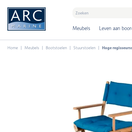
naar hoofdinhoud
Meubels
Leven aan boor
Home
Meubels
Bootstoelen
Stuurstoelen
Hoge regisseurss