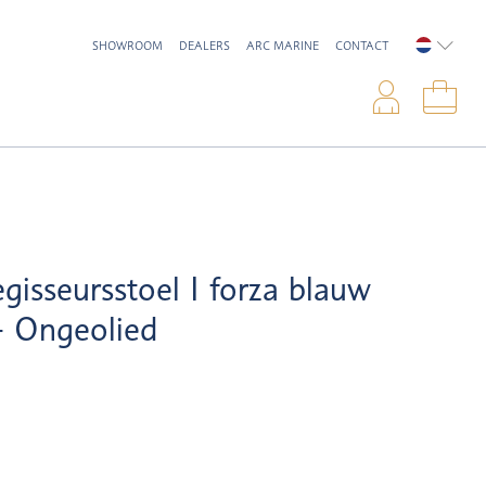
SHOWROOM
DEALERS
ARC MARINE
CONTACT
NEDERL
Inlo
Win
gisseursstoel I forza blauw
- Ongeolied