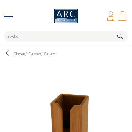
naar hoofdinhoud
Inl
Wi
Glazen/ Flessen/ Bekers