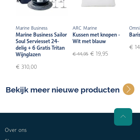
Marine Business
ARC Marine
Omni
Marine Business Sailor
Kussen met knopen -
Bari
Soul Serviesset 24-
Wit met blauw
€ 14
delig + 6 Gratis Tritan
€ 19,95
Wijnglazen
€ 44,95
€ 310,00
Bekijk meer nieuwe producten
Over ons