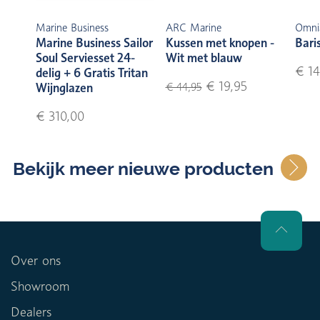
Marine Business
ARC Marine
Omni
Marine Business Sailor
Kussen met knopen -
Bari
Soul Serviesset 24-
Wit met blauw
€ 14
delig + 6 Gratis Tritan
€ 19,95
Wijnglazen
€ 44,95
€ 310,00
Bekijk meer nieuwe producten
Over ons
Showroom
Dealers