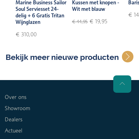
Marine Business Sailor
Kussen met knopen -
Bari
Soul Serviesset 24-
Wit met blauw
€ 14
delig + 6 Gratis Tritan
€ 19,95
Wijnglazen
€ 44,95
€ 310,00
Bekijk meer nieuwe producten
Over ons
Showroom
Dealers
Actueel