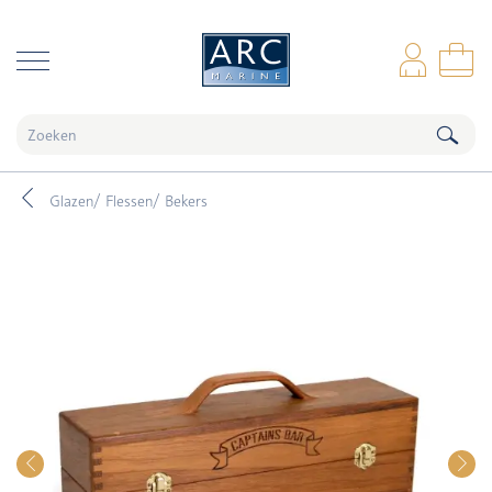
naar hoofdinhoud
Inl
Wi
Glazen/ Flessen/ Bekers