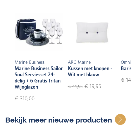
Marine Business
ARC Marine
Omni
Marine Business Sailor
Kussen met knopen -
Bari
Soul Serviesset 24-
Wit met blauw
€ 14
delig + 6 Gratis Tritan
€ 19,95
Wijnglazen
€ 44,95
€ 310,00
Bekijk meer nieuwe producten