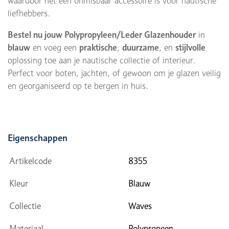
waardoor het een onmisbaar accessoire is voor nautische
liefhebbers.
Bestel nu jouw Polypropyleen/Leder Glazenhouder
in
blauw
en voeg een
praktische
,
duurzame
, en
stijlvolle
oplossing toe aan je nautische collectie of interieur.
Perfect voor boten, jachten, of gewoon om je glazen veilig
en georganiseerd op te bergen in huis.
Eigenschappen
Artikelcode
8355
Kleur
Blauw
Collectie
Waves
Materiaal
Polypropeen