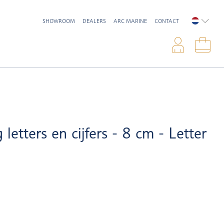
SHOWROOM
DEALERS
ARC MARINE
CONTACT
NEDERL
Inlo
Win
letters en cijfers - 8 cm - Letter