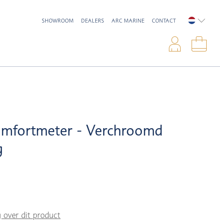
SHOWROOM
DEALERS
ARC MARINE
CONTACT
NEDERL
Inlo
Win
omfortmeter - Verchroomd
g
g over dit product