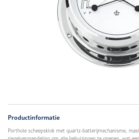
Productinformatie
Porthole scheepsklok met quartz-batterijmechanisme, mas
riegelvergrendeling om alle behuizingen te openen, wat een