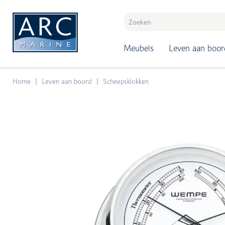
naar hoofdinhoud
Meubels
Leven aan boor
Home
Leven aan boord
Scheepsklokken