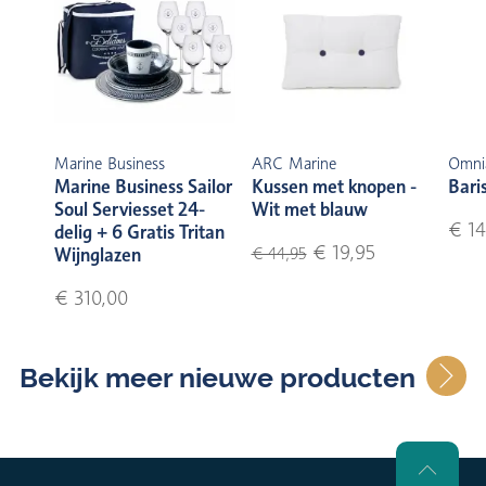
Marine Business
ARC Marine
Omni
Marine Business Sailor
Kussen met knopen -
Bari
Soul Serviesset 24-
Wit met blauw
€ 14
delig + 6 Gratis Tritan
€ 19,95
Wijnglazen
€ 44,95
€ 310,00
Bekijk meer nieuwe producten