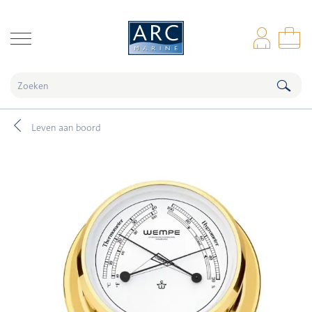
naar hoofdinhoud
Inl
Wi
Leven aan boord