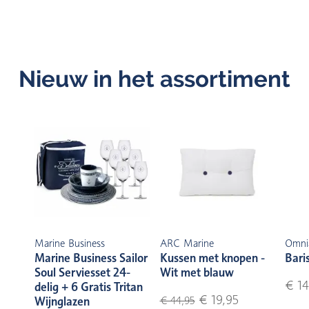
Nieuw in het assortiment
Marine Business
ARC Marine
Omni
Marine Business Sailor
Kussen met knopen -
Bari
Soul Serviesset 24-
Wit met blauw
€ 14
delig + 6 Gratis Tritan
€ 19,95
Wijnglazen
€ 44,95