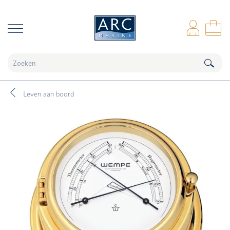
naar hoofdinhoud
Inl
Wi
Leven aan boord