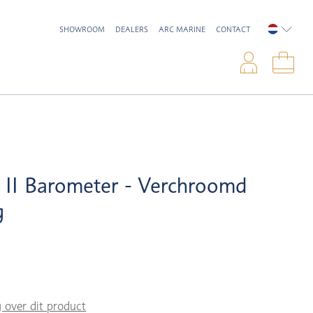
SHOWROOM
DEALERS
ARC MARINE
CONTACT
NEDERL
Inlo
Win
 II Barometer - Verchroomd
g
g over dit product