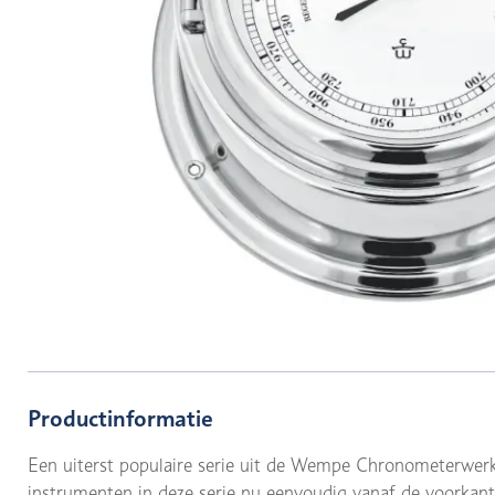
Productinformatie
Een uiterst populaire serie uit de Wempe Chronometerwerke
instrumenten in deze serie nu eenvoudig vanaf de voorkant