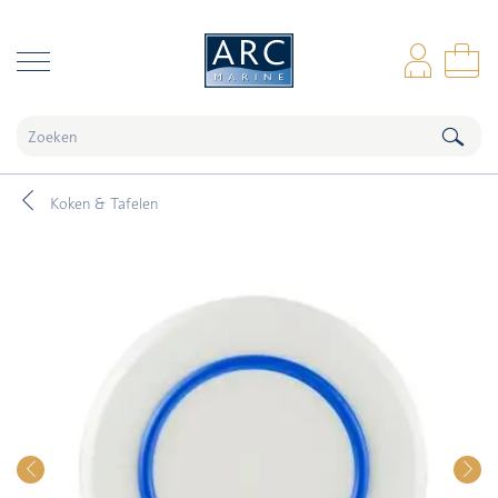
naar hoofdinhoud
Inl
Wi
Koken & Tafelen