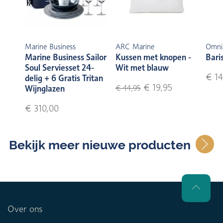
Marine Business
ARC Marine
Omni
Marine Business Sailor
Kussen met knopen -
Bari
Soul Serviesset 24-
Wit met blauw
€ 14
delig + 6 Gratis Tritan
€ 19,95
Wijnglazen
€ 44,95
€ 310,00
Bekijk meer nieuwe producten
Over ons