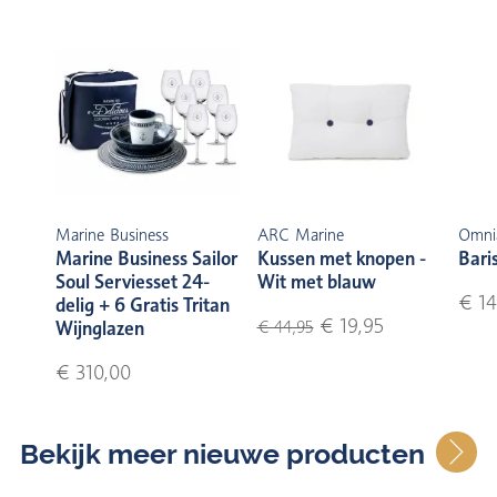
Marine Business
ARC Marine
Omni
Marine Business Sailor
Kussen met knopen -
Bari
Soul Serviesset 24-
Wit met blauw
€ 14
delig + 6 Gratis Tritan
€ 19,95
Wijnglazen
€ 44,95
€ 310,00
Bekijk meer nieuwe producten