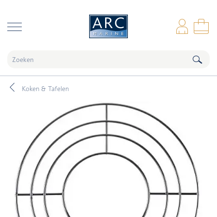
naar hoofdinhoud
Inl
Wi
Koken & Tafelen