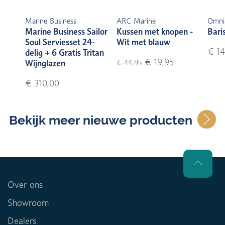
Marine Business
ARC Marine
Omni
Marine Business Sailor
Kussen met knopen -
Bari
Soul Serviesset 24-
Wit met blauw
€ 14
delig + 6 Gratis Tritan
€ 19,95
Wijnglazen
€ 44,95
€ 310,00
Bekijk meer nieuwe producten
Over ons
Showroom
Dealers