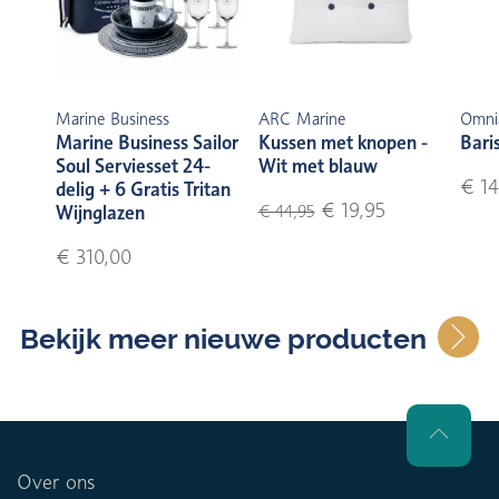
Marine Business
ARC Marine
Omni
Marine Business Sailor
Kussen met knopen -
Bari
Soul Serviesset 24-
Wit met blauw
€ 14
delig + 6 Gratis Tritan
€ 19,95
Wijnglazen
€ 44,95
€ 310,00
Bekijk meer nieuwe producten
Over ons