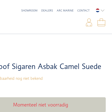
SHOWROOM
DEALERS
ARC MARINE
CONTACT
NEDERL
Inlo
Win
oof Sigaren Asbak Camel Suede
baarheid nog niet bekend
Momenteel niet voorradig