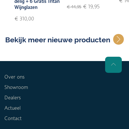
€ 14
delig + 6 Gratis Tritan
€ 19,95
Wijnglazen
€ 44,95
€ 310,00
Bekijk meer nieuwe producten
Over ons
Showroom
Dealers
Actueel
Contact