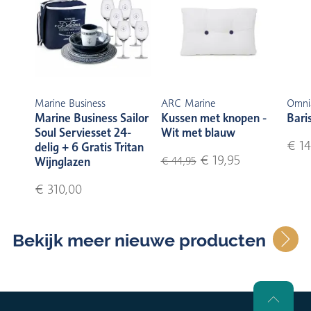
Marine Business
ARC Marine
Omni
Marine Business Sailor
Kussen met knopen -
Bari
Soul Serviesset 24-
Wit met blauw
€ 14
delig + 6 Gratis Tritan
€ 19,95
Wijnglazen
€ 44,95
€ 310,00
Bekijk meer nieuwe producten