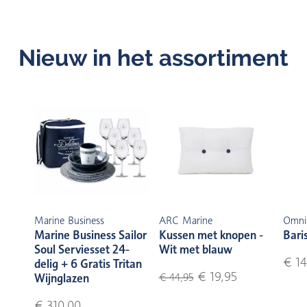
Nieuw in het assortiment
Marine Business
ARC Marine
Omni
Marine Business Sailor
Kussen met knopen -
Bari
Soul Serviesset 24-
Wit met blauw
€ 14
delig + 6 Gratis Tritan
€ 19,95
Wijnglazen
€ 44,95
€ 310,00