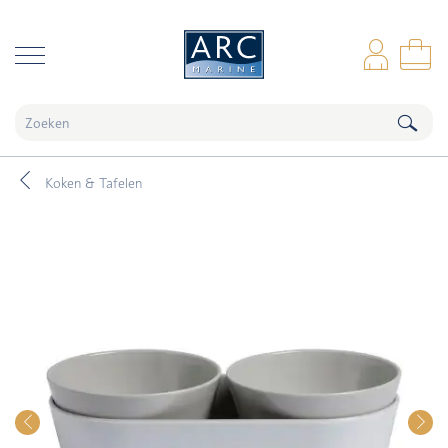
naar hoofdinhoud
Inl
Wi
Koken & Tafelen