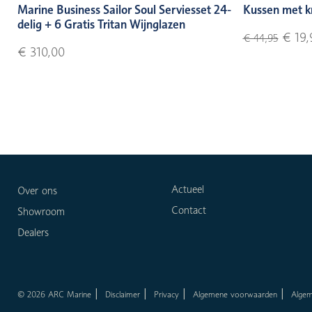
Marine Business Sailor Soul Serviesset 24-
Kussen met k
delig + 6 Gratis Tritan Wijnglazen
€ 19,
€ 44,95
€ 310,00
Actueel
Over ons
Contact
Showroom
Dealers
© 2026 ARC Marine
Disclaimer
Privacy
Algemene voorwaarden
Alge