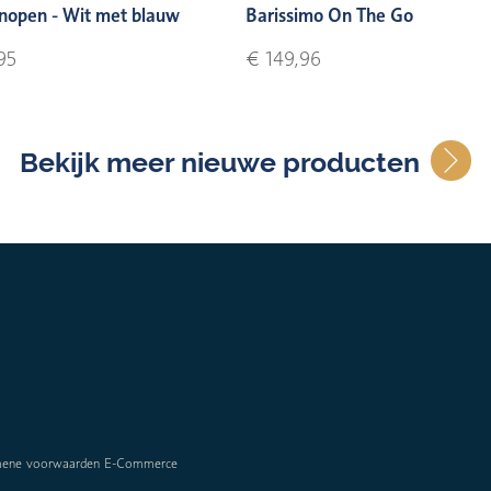
nopen - Wit met blauw
Barissimo On The Go
95
€ 149,96
Bekijk meer nieuwe producten
mene voorwaarden E-Commerce