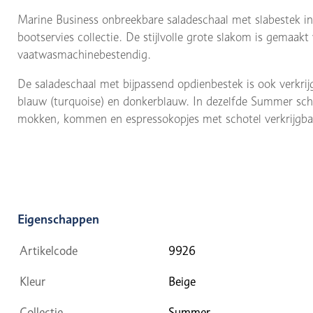
Marine Business onbreekbare saladeschaal met slabestek i
bootservies collectie. De stijlvolle grote slakom is gemaa
vaatwasmachinebestendig.
De saladeschaal met bijpassend opdienbestek is ook verkrijg
blauw (turquoise) en donkerblauw. In dezelfde Summer sche
mokken, kommen en espressokopjes met schotel verkrijgba
Eigenschappen
Artikelcode
9926
Kleur
Beige
Collectie
Summer