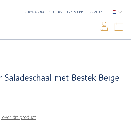
SHOWROOM
DEALERS
ARC MARINE
CONTACT
NEDERL
Inlo
Win
Saladeschaal met Bestek Beige
g over dit product