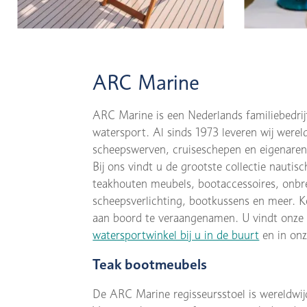
ARC Marine
ARC Marine is een Nederlands familiebedrij
watersport. Al sinds 1973 leveren wij werel
scheepswerven, cruiseschepen en eigenaren 
Bij ons vindt u de grootste collectie nautisc
teakhouten meubels, bootaccessoires, onbr
scheepsverlichting, bootkussens en meer. K
aan boord te veraangenamen. U vindt onze c
watersportwinkel bij u in de buurt
en in on
Teak bootmeubels
De ARC Marine regisseursstoel is wereldwijd