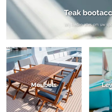
Teak bootacc
Wij bieden alles om uw spu
Meubels
Lev