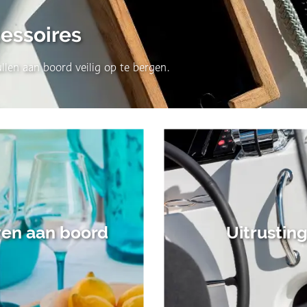
essoires
llen aan boord veilig op te bergen.
en aan boord
Uitrustin