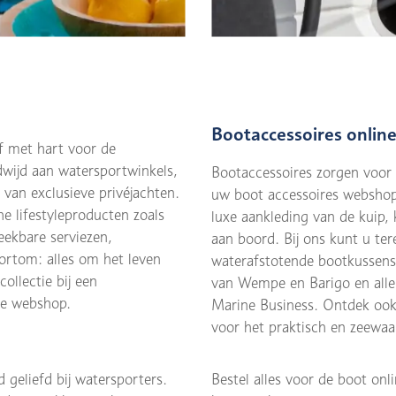
Bootaccessoires onlin
f met hart voor de
dwijd aan watersportwinkels,
Bootaccessoires zorgen voor
van exclusieve privéjachten.
uw boot accessoires webshop.
he lifestyleproducten zoals
luxe aankleding van de kuip,
eekbare serviezen,
aan boord. Bij ons kunt u ter
ortom: alles om het leven
waterafstotende bootkussens
ollectie bij een
van Wempe en Barigo en all
ze webshop.
Marine Business. Ontdek ook 
voor het praktisch en zeewaa
 geliefd bij watersporters.
Bestel alles voor de boot on