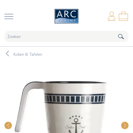
naar hoofdinhoud
Inl
Wi
Koken & Tafelen