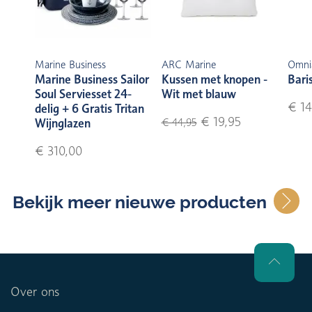
Marine Business
ARC Marine
Omni
Marine Business Sailor
Kussen met knopen -
Bari
Soul Serviesset 24-
Wit met blauw
€ 14
delig + 6 Gratis Tritan
€ 19,95
Wijnglazen
€ 44,95
€ 310,00
Bekijk meer nieuwe producten
Over ons