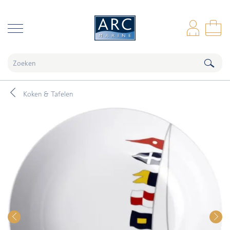
naar hoofdinhoud
Inl
Wi
Koken & Tafelen