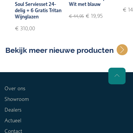
Soul Serviesset 24-
Wit met blauw
€ 14
delig + 6 Gratis Tritan
€ 19,95
Wijnglazen
€ 44,95
€ 310,00
Bekijk meer nieuwe producten
Over ons
Showroom
Dealers
Actueel
Contact