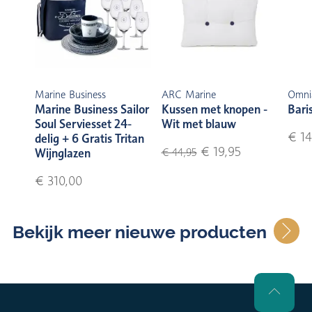
Marine Business
ARC Marine
Omni
Marine Business Sailor
Kussen met knopen -
Bari
Soul Serviesset 24-
Wit met blauw
€ 14
delig + 6 Gratis Tritan
€ 19,95
Wijnglazen
€ 44,95
€ 310,00
Bekijk meer nieuwe producten