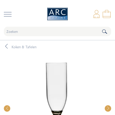
naar hoofdinhoud
Inl
Wi
Koken & Tafelen