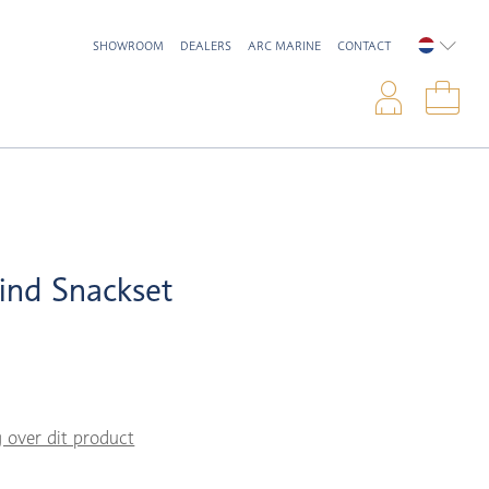
SHOWROOM
DEALERS
ARC MARINE
CONTACT
NEDERL
Inlo
Win
ind Snackset
g over dit product