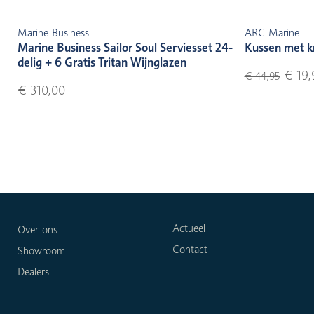
Marine Business
ARC Marine
Marine Business Sailor Soul Serviesset 24-
Kussen met k
delig + 6 Gratis Tritan Wijnglazen
€ 19,
€ 44,95
€ 310,00
Actueel
Over ons
Contact
Showroom
Dealers