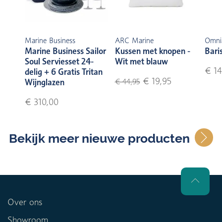
Marine Business
ARC Marine
Omni
Marine Business Sailor
Kussen met knopen -
Bari
Soul Serviesset 24-
Wit met blauw
€ 14
delig + 6 Gratis Tritan
€ 19,95
Wijnglazen
€ 44,95
€ 310,00
Bekijk meer nieuwe producten
Over ons
Showroom