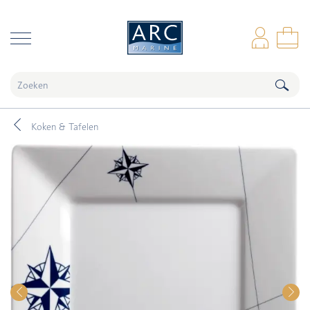
naar hoofdinhoud
Inl
Wi
Koken & Tafelen