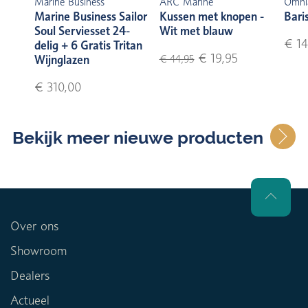
Marine Business
ARC Marine
Omni
Marine Business Sailor
Kussen met knopen -
Bari
Soul Serviesset 24-
Wit met blauw
€ 14
delig + 6 Gratis Tritan
€ 19,95
Wijnglazen
€ 44,95
€ 310,00
Bekijk meer nieuwe producten
Over ons
Showroom
Dealers
Actueel