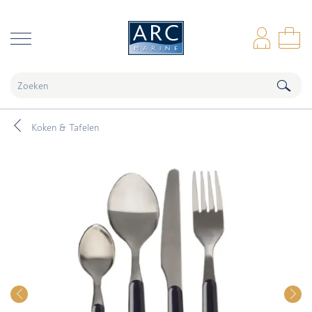
naar hoofdinhoud
Inl
Wi
Koken & Tafelen