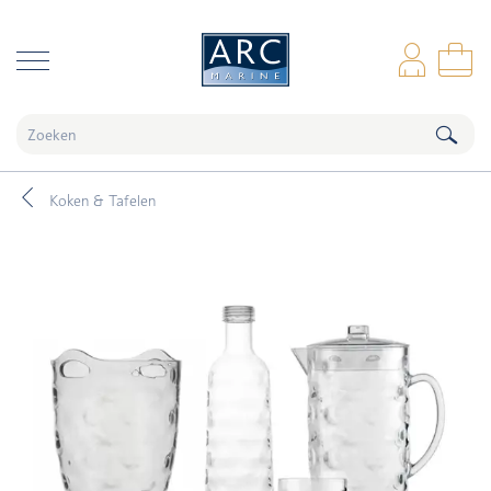
naar hoofdinhoud
Inl
Wi
Koken & Tafelen