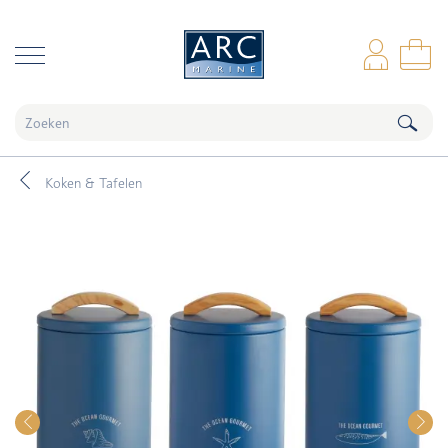
naar hoofdinhoud
Inl
Wi
Koken & Tafelen