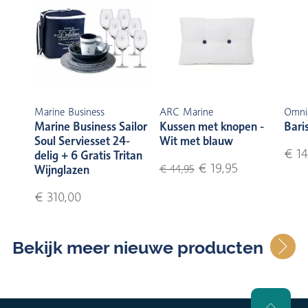
Marine Business
ARC Marine
Omni
Marine Business Sailor
Kussen met knopen -
Bari
Soul Serviesset 24-
Wit met blauw
€ 14
delig + 6 Gratis Tritan
€ 19,95
Wijnglazen
€ 44,95
€ 310,00
Bekijk meer nieuwe producten