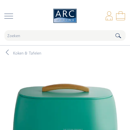
naar hoofdinhoud
Inl
Wi
Koken & Tafelen