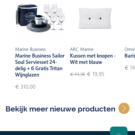
Marine Business
ARC Marine
Omni
Marine Business Sailor
Kussen met knopen -
Bari
Soul Serviesset 24-
Wit met blauw
€ 14
delig + 6 Gratis Tritan
€ 19,95
Wijnglazen
€ 44,95
€ 310,00
Bekijk meer nieuwe producten