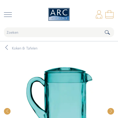
naar hoofdinhoud
Inl
Wi
Koken & Tafelen