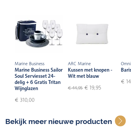
Marine Business
ARC Marine
Omni
Marine Business Sailor
Kussen met knopen -
Bari
Soul Serviesset 24-
Wit met blauw
€ 14
delig + 6 Gratis Tritan
€ 19,95
Wijnglazen
€ 44,95
€ 310,00
Bekijk meer nieuwe producten