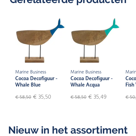
Marine Business
Marine Business
Marin
Cocoa Decofiguur -
Cocoa Decofiguur -
Coco
Whale Blue
Whale Acqua
Fish
€ 35,50
€ 35,49
€ 58,50
€ 58,50
€ 50
Nieuw in het assortiment