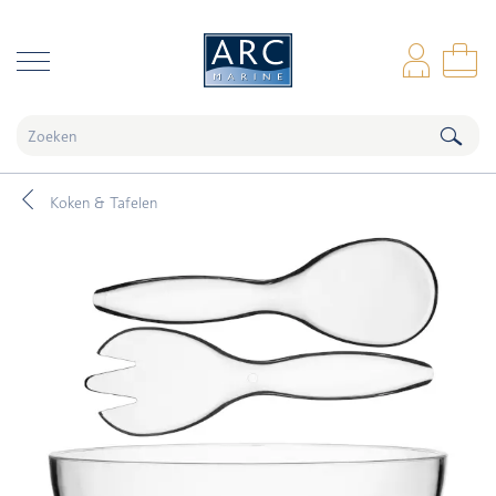
naar hoofdinhoud
Inl
Wi
Koken & Tafelen