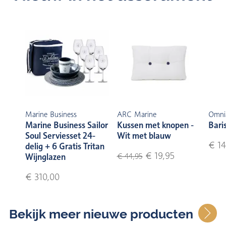
Marine Business
ARC Marine
Omni
Marine Business Sailor
Kussen met knopen -
Bari
Soul Serviesset 24-
Wit met blauw
€ 14
delig + 6 Gratis Tritan
€ 19,95
Wijnglazen
€ 44,95
€ 310,00
Bekijk meer nieuwe producten