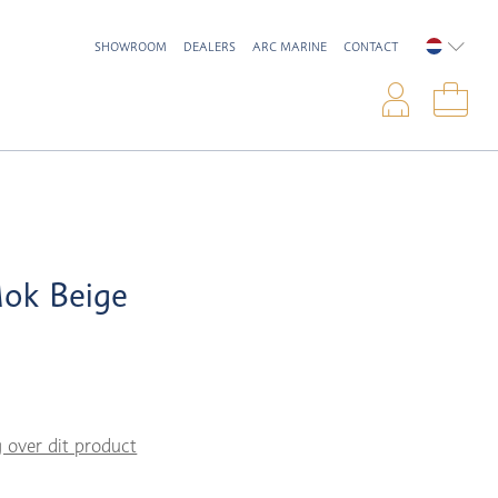
SHOWROOM
DEALERS
ARC MARINE
CONTACT
NEDERL
Inlo
Win
ok Beige
g over dit product