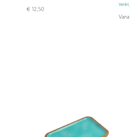
Verkrijgba
€ 12,50
Vanaf €