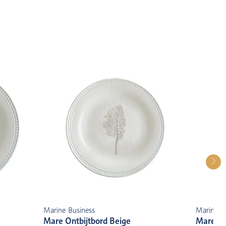
Marine Business
Marine B
Mare Ontbijtbord Beige
Mare Se