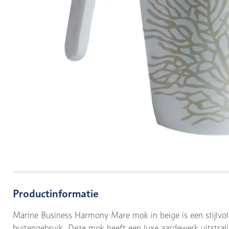
Productinformatie
Marine Business Harmony Mare mok in beige is een stijlvol
buitengebruik. Deze mok heeft een luxe aardewerk uitstral