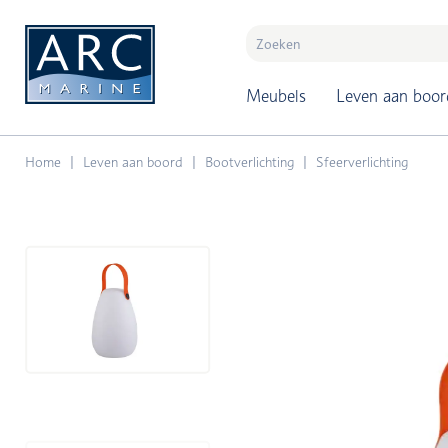
naar hoofdinhoud
Meubels
Leven aan boor
Home
Leven aan boord
Bootverlichting
Sfeerverlichting