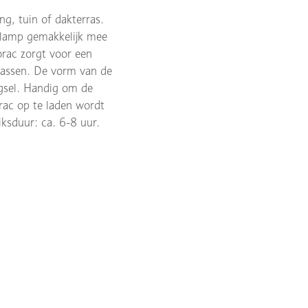
g, tuin of dakterras.
 lamp gemakkelijk mee
orac zorgt voor een
e passen. De vorm van de
engsel. Handig om de
rac op te laden wordt
iksduur: ca. 6-8 uur.