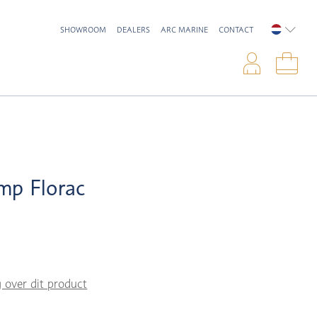
SHOWROOM
DEALERS
ARC MARINE
CONTACT
NEDERL
Inlo
Win
mp Florac
g over dit product