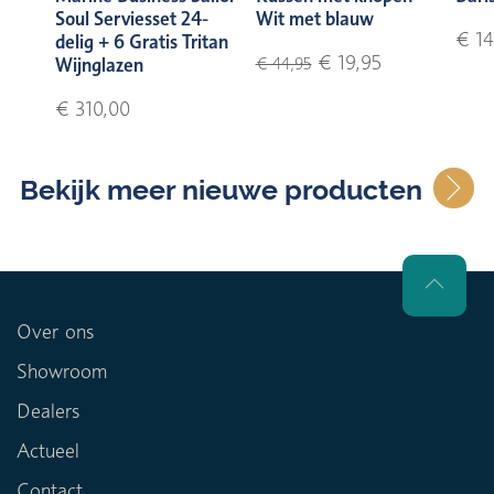
Soul Serviesset 24-
Wit met blauw
€ 14
delig + 6 Gratis Tritan
€ 19,95
Wijnglazen
€ 44,95
€ 310,00
Bekijk meer nieuwe producten
Over ons
Showroom
Dealers
Actueel
Contact