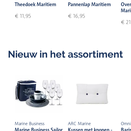
Theedoek Maritiem
Pannenlap Maritiem
Ove
Mari
€ 11,95
€ 16,95
€ 21
Nieuw in het assortiment
Marine Business
ARC Marine
Omni
Marine Business Sailor
Kussen met knopen -
Bari