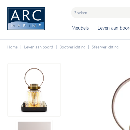
naar hoofdinhoud
Meubels
Leven aan boor
Home
Leven aan boord
Bootverlichting
Sfeerverlichting