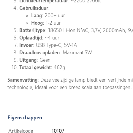
Lichtkleurtemperatuur
: ~2200-2700K
Gebruiksduur
:
Laag
: 200+ uur
Hoog
: 1-2 uur
Batterijtype
: 18650 Li-ion NMC, 3,7V, 2600mAh, 9
Oplaadtijd
: ~4 uur
Invoer
: USB Type-C, 5V-1A
Draadloos opladen
: Maximaal 5W
Uitgang
: Geen
Totaal gewicht
: 462g
Samenvatting
: Deze veelzijdige lamp biedt een verfijnde 
technologie, ideaal voor een breed scala aan toepassingen.
Eigenschappen
Artikelcode
10107