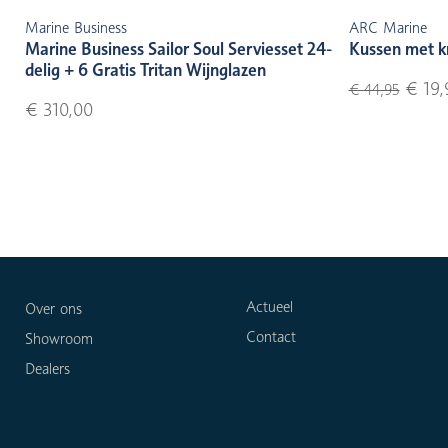
Marine Business
ARC Marine
Marine Business Sailor Soul Serviesset 24-
Kussen met k
delig + 6 Gratis Tritan Wijnglazen
€ 19,
€ 44,95
€ 310,00
Actueel
Over ons
Contact
Showroom
Dealers