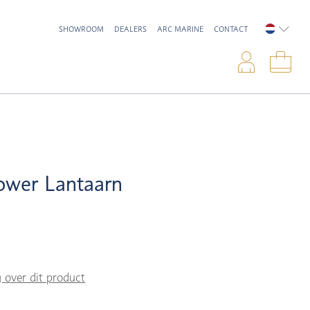
SHOWROOM
DEALERS
ARC MARINE
CONTACT
NEDERL
Inlo
Win
ower Lantaarn
g over dit product