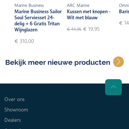
Marine Business
ARC Marine
Omni
Marine Business Sailor
Kussen met knopen -
Bari
Soul Serviesset 24-
Wit met blauw
€ 14
delig + 6 Gratis Tritan
€ 19,95
Wijnglazen
€ 44,95
€ 310,00
Bekijk meer nieuwe producten
Over ons
Showroom
Dealers