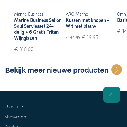
Marine Business
ARC Marine
Omni
Marine Business Sailor
Kussen met knopen -
Bari
Soul Serviesset 24-
Wit met blauw
€ 14
delig + 6 Gratis Tritan
€ 19,95
Wijnglazen
€ 44,95
€ 310,00
Bekijk meer nieuwe producten
Over ons
Showroom
Dealers