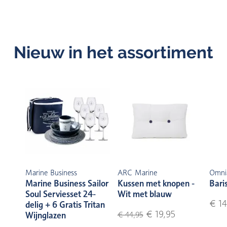
Nieuw in het assortiment
Marine Business
ARC Marine
Omni
Marine Business Sailor
Kussen met knopen -
Bari
Soul Serviesset 24-
Wit met blauw
€ 14
delig + 6 Gratis Tritan
€ 19,95
Wijnglazen
€ 44,95