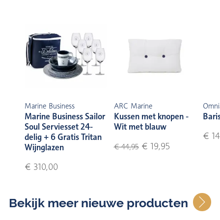
Marine Business
ARC Marine
Omni
Marine Business Sailor
Kussen met knopen -
Bari
Soul Serviesset 24-
Wit met blauw
€ 14
delig + 6 Gratis Tritan
€ 19,95
Wijnglazen
€ 44,95
€ 310,00
Bekijk meer nieuwe producten